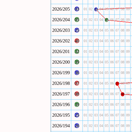
2026/205
03
01
02
04
05
06
07
08
09
03
2026/204
05
01
02
03
04
06
07
08
09
05
2026/203
25
01
02
03
04
05
06
07
08
09
2026/202
40
01
02
03
04
05
06
07
08
09
2026/201
32
01
02
03
04
05
06
07
08
09
2026/200
39
01
02
03
04
05
06
07
08
09
2026/199
36
01
02
03
04
05
06
07
08
09
2026/198
07
01
02
03
04
05
06
08
09
07
2026/197
08
01
02
03
04
05
06
07
09
08
2026/196
39
01
02
03
04
05
06
07
08
09
2026/195
25
01
02
03
04
05
06
07
08
09
2026/194
26
01
02
03
04
05
06
07
08
09