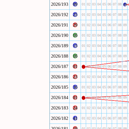
2026/193
09
01
02
03
04
05
06
07
08
09
2026/192
25
01
02
03
04
05
06
07
08
09
2026/191
29
01
02
03
04
05
06
07
08
09
2026/190
16
01
02
03
04
05
06
07
08
09
2026/189
15
01
02
03
04
05
06
07
08
09
2026/188
16
01
02
03
04
05
06
07
08
09
2026/187
01
02
03
04
05
06
07
08
09
01
2026/186
23
01
02
03
04
05
06
07
08
09
2026/185
36
01
02
03
04
05
06
07
08
09
2026/184
01
02
03
04
05
06
07
08
09
01
2026/183
24
01
02
03
04
05
06
07
08
09
2026/182
41
01
02
03
04
05
06
07
08
09
2026/181
19
01
02
03
04
05
06
07
08
09