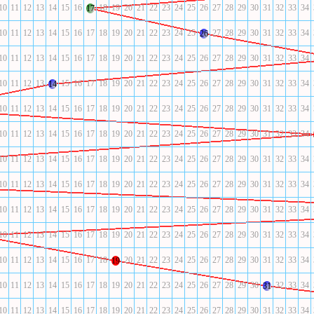
10
11
12
13
14
15
16
18
19
20
21
22
23
24
25
26
27
28
29
30
31
32
33
34
17
10
11
12
13
14
15
16
17
18
19
20
21
22
23
24
25
27
28
29
30
31
32
33
34
26
10
11
12
13
14
15
16
17
18
19
20
21
22
23
24
25
26
27
28
29
30
31
32
33
34
10
11
12
13
15
16
17
18
19
20
21
22
23
24
25
26
27
28
29
30
31
32
33
34
14
10
11
12
13
14
15
16
17
18
19
20
21
22
23
24
25
26
27
28
29
30
31
32
33
34
10
11
12
13
14
15
16
17
18
19
20
21
22
23
24
25
26
27
28
29
30
31
32
33
34
10
11
12
13
14
15
16
17
18
19
20
21
22
23
24
25
26
27
28
29
30
31
32
33
34
10
11
12
13
14
15
16
17
18
19
20
21
22
23
24
25
26
27
28
29
30
31
32
33
34
10
11
12
13
14
15
16
17
18
19
20
21
22
23
24
25
26
27
28
29
30
31
32
33
34
10
11
12
13
14
15
16
17
18
19
20
21
22
23
24
25
26
27
28
29
30
31
32
33
34
10
11
12
13
14
15
16
17
18
20
21
22
23
24
25
26
27
28
29
30
31
32
33
34
19
10
11
12
13
14
15
16
17
18
19
20
21
22
23
24
25
26
27
28
29
30
32
33
34
31
10
11
12
13
14
15
16
17
18
19
20
21
22
23
24
25
26
27
28
29
30
31
32
33
34