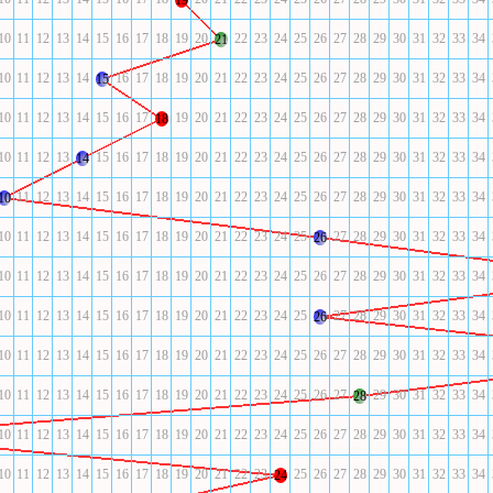
19
10
11
12
13
14
15
16
17
18
19
20
22
23
24
25
26
27
28
29
30
31
32
33
34
21
10
11
12
13
14
16
17
18
19
20
21
22
23
24
25
26
27
28
29
30
31
32
33
34
15
10
11
12
13
14
15
16
17
19
20
21
22
23
24
25
26
27
28
29
30
31
32
33
34
18
10
11
12
13
15
16
17
18
19
20
21
22
23
24
25
26
27
28
29
30
31
32
33
34
14
11
12
13
14
15
16
17
18
19
20
21
22
23
24
25
26
27
28
29
30
31
32
33
34
10
10
11
12
13
14
15
16
17
18
19
20
21
22
23
24
25
27
28
29
30
31
32
33
34
26
10
11
12
13
14
15
16
17
18
19
20
21
22
23
24
25
26
27
28
29
30
31
32
33
34
10
11
12
13
14
15
16
17
18
19
20
21
22
23
24
25
27
28
29
30
31
32
33
34
26
10
11
12
13
14
15
16
17
18
19
20
21
22
23
24
25
26
27
28
29
30
31
32
33
34
10
11
12
13
14
15
16
17
18
19
20
21
22
23
24
25
26
27
29
30
31
32
33
34
28
10
11
12
13
14
15
16
17
18
19
20
21
22
23
24
25
26
27
28
29
30
31
32
33
34
10
11
12
13
14
15
16
17
18
19
20
21
22
23
25
26
27
28
29
30
31
32
33
34
24