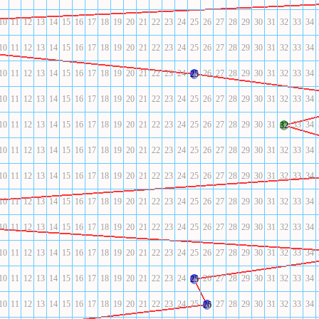
10
11
12
13
14
15
16
17
18
19
20
21
22
23
24
25
26
27
28
29
30
31
32
33
34
10
11
12
13
14
15
16
17
18
19
20
21
22
23
24
25
26
27
28
29
30
31
32
33
34
10
11
12
13
14
15
16
17
18
19
20
21
22
23
24
26
27
28
29
30
31
32
33
34
25
10
11
12
13
14
15
16
17
18
19
20
21
22
23
24
25
26
27
28
29
30
31
32
33
34
10
11
12
13
14
15
16
17
18
19
20
21
22
23
24
25
26
27
28
29
30
31
33
34
32
10
11
12
13
14
15
16
17
18
19
20
21
22
23
24
25
26
27
28
29
30
31
32
33
34
10
11
12
13
14
15
16
17
18
19
20
21
22
23
24
25
26
27
28
29
30
31
32
33
34
10
11
12
13
14
15
16
17
18
19
20
21
22
23
24
25
26
27
28
29
30
31
32
33
34
10
11
12
13
14
15
16
17
18
19
20
21
22
23
24
25
26
27
28
29
30
31
32
33
34
10
11
12
13
14
15
16
17
18
19
20
21
22
23
24
25
26
27
28
29
30
31
32
33
34
10
11
12
13
14
15
16
17
18
19
20
21
22
23
24
26
27
28
29
30
31
32
33
34
25
10
11
12
13
14
15
16
17
18
19
20
21
22
23
24
25
27
28
29
30
31
32
33
34
26