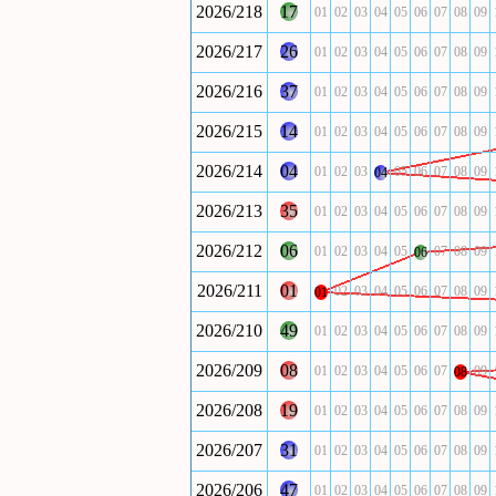
2026/218
17
01
02
03
04
05
06
07
08
09
2026/217
26
01
02
03
04
05
06
07
08
09
2026/216
37
01
02
03
04
05
06
07
08
09
2026/215
14
01
02
03
04
05
06
07
08
09
2026/214
04
01
02
03
05
06
07
08
09
04
2026/213
35
01
02
03
04
05
06
07
08
09
2026/212
06
01
02
03
04
05
07
08
09
06
2026/211
01
02
03
04
05
06
07
08
09
01
2026/210
49
01
02
03
04
05
06
07
08
09
2026/209
08
01
02
03
04
05
06
07
09
08
2026/208
19
01
02
03
04
05
06
07
08
09
2026/207
31
01
02
03
04
05
06
07
08
09
2026/206
47
01
02
03
04
05
06
07
08
09