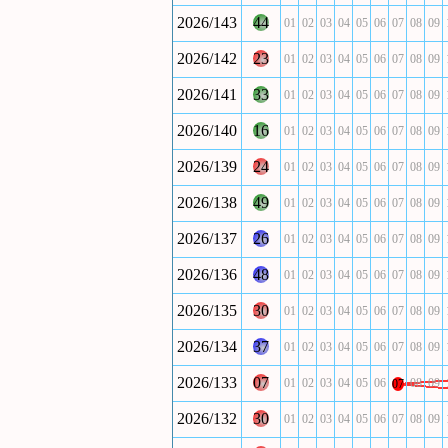
2026/143
44
01
02
03
04
05
06
07
08
09
2026/142
23
01
02
03
04
05
06
07
08
09
2026/141
33
01
02
03
04
05
06
07
08
09
2026/140
16
01
02
03
04
05
06
07
08
09
2026/139
24
01
02
03
04
05
06
07
08
09
2026/138
49
01
02
03
04
05
06
07
08
09
2026/137
26
01
02
03
04
05
06
07
08
09
2026/136
48
01
02
03
04
05
06
07
08
09
2026/135
30
01
02
03
04
05
06
07
08
09
2026/134
37
01
02
03
04
05
06
07
08
09
2026/133
07
01
02
03
04
05
06
08
09
07
2026/132
30
01
02
03
04
05
06
07
08
09