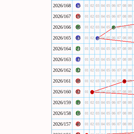
2026/168
15
01
02
03
04
05
06
07
08
09
2026/167
19
01
02
03
04
05
06
07
08
09
2026/166
06
01
02
03
04
05
07
08
09
06
2026/165
03
01
02
04
05
06
07
08
09
03
2026/164
21
01
02
03
04
05
06
07
08
09
2026/163
37
01
02
03
04
05
06
07
08
09
2026/162
32
01
02
03
04
05
06
07
08
09
2026/161
08
01
02
03
04
05
06
07
09
08
2026/160
02
01
03
04
05
06
07
08
09
02
2026/159
39
01
02
03
04
05
06
07
08
09
2026/158
16
01
02
03
04
05
06
07
08
09
2026/157
40
01
02
03
04
05
06
07
08
09