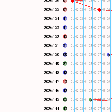
2026/156
01
02
03
04
05
06
07
08
09
01
2026/155
07
01
02
03
04
05
06
08
09
07
2026/154
41
01
02
03
04
05
06
07
08
09
2026/153
41
01
02
03
04
05
06
07
08
09
2026/152
45
01
02
03
04
05
06
07
08
09
2026/151
31
01
02
03
04
05
06
07
08
09
2026/150
09
01
02
03
04
05
06
07
08
09
2026/149
27
01
02
03
04
05
06
07
08
09
2026/148
48
01
02
03
04
05
06
07
08
09
2026/147
13
01
02
03
04
05
06
07
08
09
2026/146
42
01
02
03
04
05
06
07
08
09
2026/145
05
01
02
03
04
06
07
08
09
05
2026/144
43
01
02
03
04
05
06
07
08
09