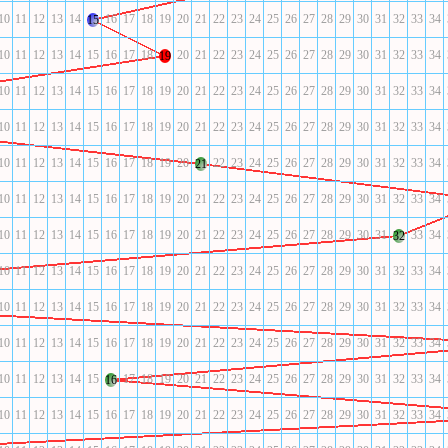
10
11
12
13
14
16
17
18
19
20
21
22
23
24
25
26
27
28
29
30
31
32
33
34
15
10
11
12
13
14
15
16
17
18
20
21
22
23
24
25
26
27
28
29
30
31
32
33
34
19
10
11
12
13
14
15
16
17
18
19
20
21
22
23
24
25
26
27
28
29
30
31
32
33
34
10
11
12
13
14
15
16
17
18
19
20
21
22
23
24
25
26
27
28
29
30
31
32
33
34
10
11
12
13
14
15
16
17
18
19
20
22
23
24
25
26
27
28
29
30
31
32
33
34
21
10
11
12
13
14
15
16
17
18
19
20
21
22
23
24
25
26
27
28
29
30
31
32
33
34
10
11
12
13
14
15
16
17
18
19
20
21
22
23
24
25
26
27
28
29
30
31
33
34
32
10
11
12
13
14
15
16
17
18
19
20
21
22
23
24
25
26
27
28
29
30
31
32
33
34
10
11
12
13
14
15
16
17
18
19
20
21
22
23
24
25
26
27
28
29
30
31
32
33
34
10
11
12
13
14
15
16
17
18
19
20
21
22
23
24
25
26
27
28
29
30
31
32
33
34
10
11
12
13
14
15
17
18
19
20
21
22
23
24
25
26
27
28
29
30
31
32
33
34
16
10
11
12
13
14
15
16
17
18
19
20
21
22
23
24
25
26
27
28
29
30
31
32
33
34