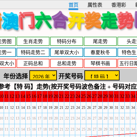
首页
属性表
香港彩
合
开
新
门
奖
势
六
走
澳
走势图
生肖走势
特码分布
尾走势
头走
走势一
特码走势二
尾单双大小
春夏秋冬
特色生
双大小
正码总和
总和走势
琴棋书画
五行日
年份选择
开奖号码
参考【特 码】走势(按开奖号码波色备注 + 号码对应
10
11
12
13
14
15
16
17
18
19
20
21
22
23
24
25
26
27
28
29
30
31
32
33
34
10
11
12
13
14
15
16
17
18
19
20
21
22
23
24
25
26
27
28
29
30
31
32
33
34
10
11
12
13
14
15
16
17
18
19
20
21
22
23
24
25
26
27
28
29
30
31
32
33
34
10
11
12
13
14
15
16
17
18
19
20
21
22
23
24
25
26
27
28
29
30
31
32
33
34