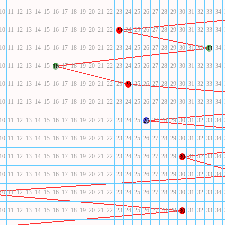
10
11
12
13
14
15
16
17
18
19
20
21
22
23
24
25
26
27
28
29
30
31
32
33
34
10
11
12
13
14
15
16
17
18
19
20
21
22
24
25
26
27
28
29
30
31
32
33
34
23
10
11
12
13
14
15
16
17
18
19
20
21
22
23
24
25
26
27
28
29
30
31
32
34
33
10
11
12
13
14
15
17
18
19
20
21
22
23
24
25
26
27
28
29
30
31
32
33
34
16
10
11
12
13
14
15
16
17
18
19
20
21
22
23
25
26
27
28
29
30
31
32
33
34
24
10
11
12
13
14
15
16
17
18
19
20
21
22
23
24
25
26
27
28
29
30
31
32
33
34
10
11
12
13
14
15
16
17
18
19
20
21
22
23
24
25
27
28
29
30
31
32
33
34
26
10
11
12
13
14
15
16
17
18
19
20
21
22
23
24
25
26
27
28
29
30
31
32
33
34
10
11
12
13
14
15
16
17
18
19
20
21
22
23
24
25
26
27
28
29
31
32
33
34
30
10
11
12
13
14
15
16
17
18
19
20
21
22
23
24
25
26
27
28
29
30
31
32
33
34
10
11
12
13
14
15
16
17
18
19
20
21
22
23
24
25
26
27
28
29
30
31
32
33
34
10
11
12
13
14
15
16
17
18
19
20
21
22
23
24
25
26
27
28
29
31
32
33
34
30