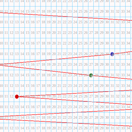
10
11
12
13
14
15
16
17
18
19
20
21
22
23
24
25
26
27
28
29
30
31
32
33
34
10
11
12
13
14
15
16
17
18
19
20
21
22
23
24
25
26
27
28
29
30
31
32
33
34
10
11
12
13
14
15
16
17
18
19
20
21
22
23
24
25
26
27
28
29
30
31
32
33
34
10
11
12
13
14
15
16
17
18
19
20
21
22
23
24
25
26
27
28
29
30
31
32
33
34
10
11
12
13
14
15
16
17
18
19
20
21
22
23
24
25
26
27
28
29
30
31
32
33
34
10
11
12
13
14
15
16
17
18
19
20
21
22
23
24
25
26
27
28
29
30
32
33
34
31
10
11
12
13
14
15
16
17
18
19
20
21
22
23
24
25
26
27
28
29
30
31
32
33
34
10
11
12
13
14
15
16
17
18
19
20
21
22
23
24
25
26
28
29
30
31
32
33
34
27
10
11
12
13
14
15
16
17
18
19
20
21
22
23
24
25
26
27
28
29
30
31
32
33
34
10
11
12
14
15
16
17
18
19
20
21
22
23
24
25
26
27
28
29
30
31
32
33
34
13
10
11
12
13
14
15
16
17
18
19
20
21
22
23
24
25
26
27
28
29
30
31
32
33
34
10
11
12
13
14
15
16
17
18
19
20
21
22
23
24
25
26
27
28
29
30
31
32
33
34
10
11
12
13
14
15
16
17
18
19
20
21
22
23
24
25
26
27
28
29
30
31
32
33
34