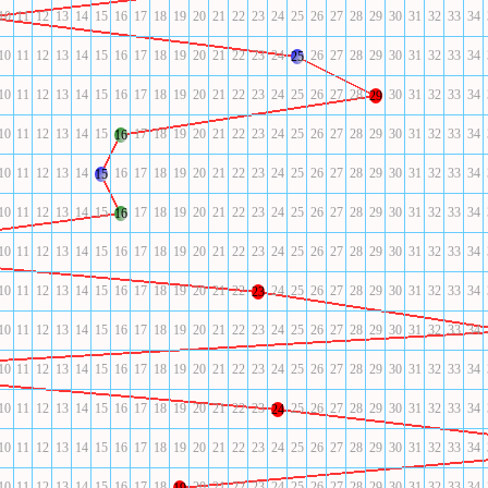
10
11
12
13
14
15
16
17
18
19
20
21
22
23
24
25
26
27
28
29
30
31
32
33
34
10
11
12
13
14
15
16
17
18
19
20
21
22
23
24
26
27
28
29
30
31
32
33
34
25
10
11
12
13
14
15
16
17
18
19
20
21
22
23
24
25
26
27
28
30
31
32
33
34
29
10
11
12
13
14
15
17
18
19
20
21
22
23
24
25
26
27
28
29
30
31
32
33
34
16
10
11
12
13
14
16
17
18
19
20
21
22
23
24
25
26
27
28
29
30
31
32
33
34
15
10
11
12
13
14
15
17
18
19
20
21
22
23
24
25
26
27
28
29
30
31
32
33
34
16
10
11
12
13
14
15
16
17
18
19
20
21
22
23
24
25
26
27
28
29
30
31
32
33
34
10
11
12
13
14
15
16
17
18
19
20
21
22
24
25
26
27
28
29
30
31
32
33
34
23
10
11
12
13
14
15
16
17
18
19
20
21
22
23
24
25
26
27
28
29
30
31
32
33
34
10
11
12
13
14
15
16
17
18
19
20
21
22
23
24
25
26
27
28
29
30
31
32
33
34
10
11
12
13
14
15
16
17
18
19
20
21
22
23
25
26
27
28
29
30
31
32
33
34
24
10
11
12
13
14
15
16
17
18
19
20
21
22
23
24
25
26
27
28
29
30
31
32
33
34
10
11
12
13
14
15
16
17
18
20
21
22
23
24
25
26
27
28
29
30
31
32
33
34