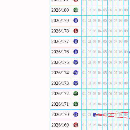
2026/180
21
01
02
03
04
05
06
07
08
09
2026/179
15
01
02
03
04
05
06
07
08
09
2026/178
18
01
02
03
04
05
06
07
08
09
2026/177
14
01
02
03
04
05
06
07
08
09
2026/176
10
01
02
03
04
05
06
07
08
09
2026/175
26
01
02
03
04
05
06
07
08
09
2026/174
41
01
02
03
04
05
06
07
08
09
2026/173
26
01
02
03
04
05
06
07
08
09
2026/172
44
01
02
03
04
05
06
07
08
09
2026/171
28
01
02
03
04
05
06
07
08
09
2026/170
03
01
02
04
05
06
07
08
09
03
2026/169
24
01
02
03
04
05
06
07
08
09