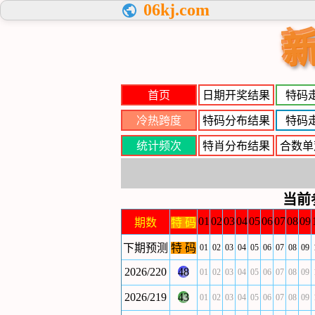
06kj.com
首页
日期开奖结果
特码
冷热跨度
特码分布结果
特码
统计频次
特肖分布结果
合数单
当前
01
02
03
04
05
06
07
08
09
期数
特 码
下期预测
特 码
01
02
03
04
05
06
07
08
09
2026/220
48
01
02
03
04
05
06
07
08
09
2026/219
43
01
02
03
04
05
06
07
08
09