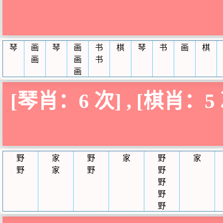
琴
画
琴
画
书
棋
琴
书
画
棋
画
画
书
画
[琴肖：6 次] , [棋肖：5 
野
家
野
家
野
家
野
家
野
野
野
野
野