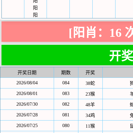
阳
阳
阳
[阳肖：16 次
开
开奖日期
期数
开奖
2026/08/04
084
38蛇
2026/08/01
083
23猴
2026/07/30
082
48羊
2026/07/28
081
34鸡
2026/07/25
080
11猴