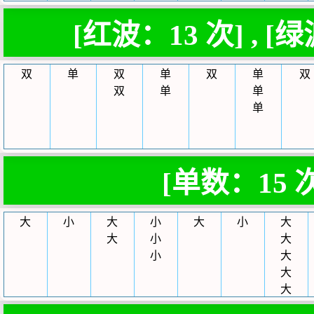
[红波：13 次] , [绿
双
单
双
单
双
单
双
双
单
单
单
[单数：15 次
大
小
大
小
大
小
大
大
小
大
小
大
大
大