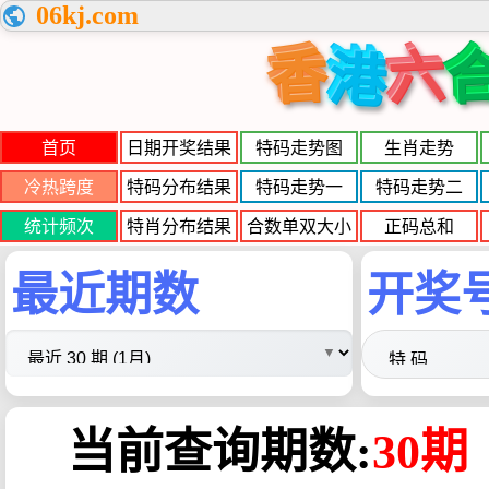
06kj.com
香
六
港
首页
日期开奖结果
特码走势图
生肖走势
冷热跨度
特码分布结果
特码走势一
特码走势二
统计频次
特肖分布结果
合数单双大小
正码总和
最近期数
开奖
当前查询期数:
30期