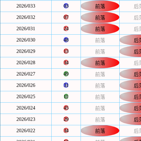
2026/033
03
前落
后
2026/032
07
前落
后
2026/031
24
前落
后
2026/030
48
前落
后
2026/029
13
前落
后
2026/028
34
前落
后
2026/027
49
前落
后
2026/026
31
前落
后
2026/025
11
前落
后
2026/024
45
前落
后
2026/023
29
前落
后
2026/022
34
前落
后