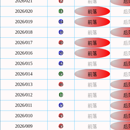
2026/021
12
前落
后
2026/020
33
前落
后
2026/019
04
前落
后
2026/018
10
前落
后
2026/017
40
前落
后
2026/016
20
前落
后
2026/015
42
前落
后
2026/014
05
前落
后
2026/013
46
前落
后
2026/012
11
前落
后
2026/011
15
前落
后
2026/010
45
前落
后
2026/009
45
前落
后