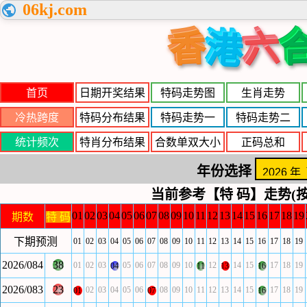
06kj.com
香
六
港
首页
日期开奖结果
特码走势图
生肖走势
冷热跨度
特码分布结果
特码走势一
特码走势二
统计频次
特肖分布结果
合数单双大小
正码总和
年份选择
当前参考【特 码】走势(按
01
02
03
04
05
06
07
08
09
10
11
12
13
14
15
16
17
18
19
期数
特 码
下期预测
01
02
03
04
05
06
07
08
09
10
11
12
13
14
15
16
17
18
19
2026/084
38
01
02
03
05
06
07
08
09
10
12
14
15
17
18
19
04
11
13
16
2026/083
23
02
03
04
05
06
08
09
10
11
12
13
14
15
17
18
19
01
07
16