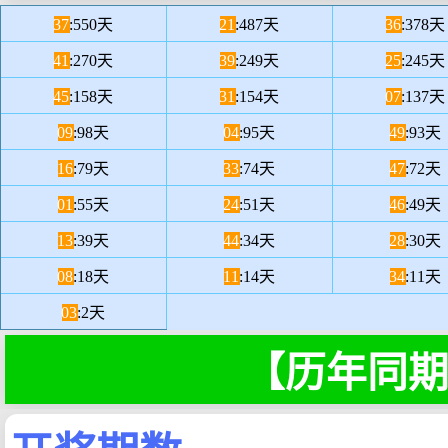
37
:550天
21
:487天
36
:378天
41
:270天
39
:249天
25
:245天
45
:158天
31
:154天
07
:137天
09
:98天
04
:95天
49
:93天
16
:79天
33
:74天
47
:72天
01
:55天
24
:51天
46
:49天
13
:39天
44
:34天
28
:30天
08
:18天
11
:14天
34
:11天
03
:2天
【历年同