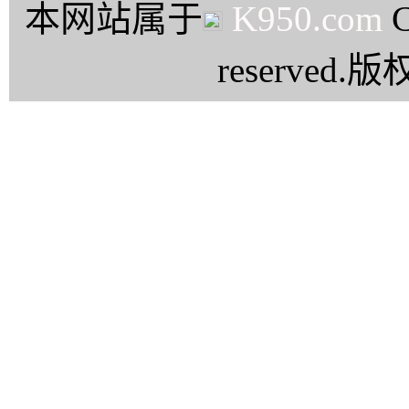
本网站属于
K950.com
C
reserve