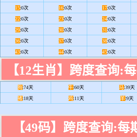
15
:0次
16
:0次
17
:0次
22
:0次
23
:0次
24
:0次
29
:0次
30
:0次
31
:0次
36
:0次
37
:0次
38
:0次
43
:0次
44
:0次
45
:0次
【12生肖】跨度查询:
狗
:74天
牛
:60天
马
:39天
猪
:18天
鸡
:11天
羊
:9天
【49码】跨度查询:每