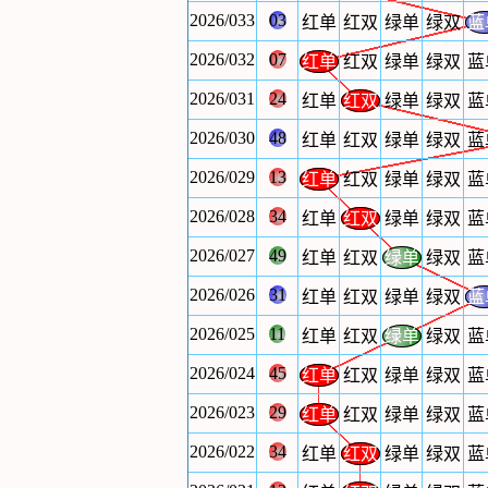
2026/033
03
红单
红双
绿单
绿双
蓝
2026/032
07
红单
红双
绿单
绿双
蓝
2026/031
24
红单
红双
绿单
绿双
蓝
2026/030
48
红单
红双
绿单
绿双
蓝
2026/029
13
红单
红双
绿单
绿双
蓝
2026/028
34
红单
红双
绿单
绿双
蓝
2026/027
49
红单
红双
绿单
绿双
蓝
2026/026
31
红单
红双
绿单
绿双
蓝
2026/025
11
红单
红双
绿单
绿双
蓝
2026/024
45
红单
红双
绿单
绿双
蓝
2026/023
29
红单
红双
绿单
绿双
蓝
2026/022
34
红单
红双
绿单
绿双
蓝