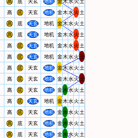
高
底
天玄
地机
金
木
水
火
土
高
底
天玄
地机
金
木
水
火
土
高
底
天玄
地机
金
木
水
火
土
高
底
天玄
地机
金
木
水
火
土
高
底
天玄
地机
金
木
水
火
土
高
底
天玄
地机
金
木
水
火
土
高
底
天玄
地机
金
木
水
火
土
高
底
天玄
地机
金
木
水
火
土
高
底
天玄
地机
金
木
水
火
土
高
底
天玄
地机
金
木
水
火
土
高
底
天玄
地机
金
木
水
火
土
高
底
天玄
地机
金
木
水
火
土
高
底
天玄
地机
金
木
水
火
土