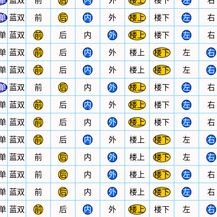
单
蓝双
前
后
内
外
楼上
楼下
左
右
单
蓝双
前
后
内
外
楼上
楼下
左
右
单
蓝双
前
后
内
外
楼上
楼下
左
右
单
蓝双
前
后
内
外
楼上
楼下
左
右
单
蓝双
前
后
内
外
楼上
楼下
左
右
单
蓝双
前
后
内
外
楼上
楼下
左
右
单
蓝双
前
后
内
外
楼上
楼下
左
右
单
蓝双
前
后
内
外
楼上
楼下
左
右
单
蓝双
前
后
内
外
楼上
楼下
左
右
单
蓝双
前
后
内
外
楼上
楼下
左
右
单
蓝双
前
后
内
外
楼上
楼下
左
右
单
蓝双
前
后
内
外
楼上
楼下
左
右
单
蓝双
前
后
内
外
楼上
楼下
左
右