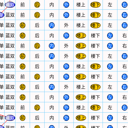
单
蓝双
前
后
内
外
楼上
楼下
左
右
单
蓝双
前
后
内
外
楼上
楼下
左
右
单
蓝双
前
后
内
外
楼上
楼下
左
右
单
蓝双
前
后
内
外
楼上
楼下
左
右
单
蓝双
前
后
内
外
楼上
楼下
左
右
单
蓝双
前
后
内
外
楼上
楼下
左
右
单
蓝双
前
后
内
外
楼上
楼下
左
右
单
蓝双
前
后
内
外
楼上
楼下
左
右
单
蓝双
前
后
内
外
楼上
楼下
左
右
单
蓝双
前
后
内
外
楼上
楼下
左
右
单
蓝双
前
后
内
外
楼上
楼下
左
右
单
蓝双
前
后
内
外
楼上
楼下
左
右