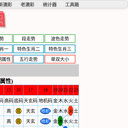
新澳彩
老澳彩
统计器
工具箱
图
势
段走势
波色走势
肖一
特色生肖二
特色生肖三
期属性
五行走势
单双大小
属性)
15
16
17
18
19
20
21
22
23
码
高码
底码
天玄码
地机码
金
木
水
火
土
高
底
天玄
地机
金
木
水
火
土
高
底
天玄
地机
金
木
水
火
土