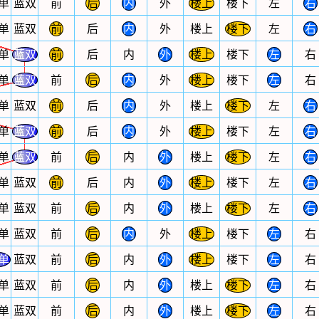
单
蓝双
前
后
内
外
楼上
楼下
左
右
单
蓝双
前
后
内
外
楼上
楼下
左
右
单
蓝双
前
后
内
外
楼上
楼下
左
右
单
蓝双
前
后
内
外
楼上
楼下
左
右
单
蓝双
前
后
内
外
楼上
楼下
左
右
单
蓝双
前
后
内
外
楼上
楼下
左
右
单
蓝双
前
后
内
外
楼上
楼下
左
右
单
蓝双
前
后
内
外
楼上
楼下
左
右
单
蓝双
前
后
内
外
楼上
楼下
左
右
单
蓝双
前
后
内
外
楼上
楼下
左
右
单
蓝双
前
后
内
外
楼上
楼下
左
右
单
蓝双
前
后
内
外
楼上
楼下
左
右
单
蓝双
前
后
内
外
楼上
楼下
左
右