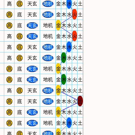
高
底
天玄
地机
金
木
水
火
土
高
底
天玄
地机
金
木
水
火
土
高
底
天玄
地机
金
木
水
火
土
高
底
天玄
地机
金
木
水
火
土
高
底
天玄
地机
金
木
水
火
土
高
底
天玄
地机
金
木
水
火
土
高
底
天玄
地机
金
木
水
火
土
高
底
天玄
地机
金
木
水
火
土
高
底
天玄
地机
金
木
水
火
土
高
底
天玄
地机
金
木
水
火
土
高
底
天玄
地机
金
木
水
火
土
高
底
天玄
地机
金
木
水
火
土
高
底
天玄
地机
金
木
水
火
土