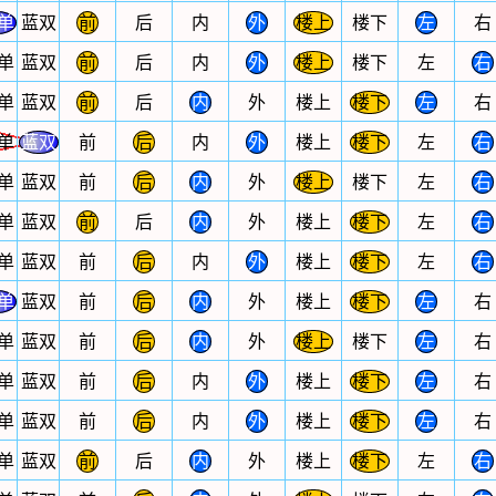
单
蓝双
前
后
内
外
楼上
楼下
左
右
单
蓝双
前
后
内
外
楼上
楼下
左
右
单
蓝双
前
后
内
外
楼上
楼下
左
右
单
蓝双
前
后
内
外
楼上
楼下
左
右
单
蓝双
前
后
内
外
楼上
楼下
左
右
单
蓝双
前
后
内
外
楼上
楼下
左
右
单
蓝双
前
后
内
外
楼上
楼下
左
右
单
蓝双
前
后
内
外
楼上
楼下
左
右
单
蓝双
前
后
内
外
楼上
楼下
左
右
单
蓝双
前
后
内
外
楼上
楼下
左
右
单
蓝双
前
后
内
外
楼上
楼下
左
右
单
蓝双
前
后
内
外
楼上
楼下
左
右