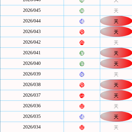
狗
天
2026/045
狗
天
2026/044
猪
天
2026/043
兔
天
2026/042
鸡
天
2026/041
龙
天
2026/040
牛
天
2026/039
蛇
天
2026/038
兔
天
2026/037
马
天
2026/036
鼠
天
2026/035
猪
天
2026/034
鼠
天