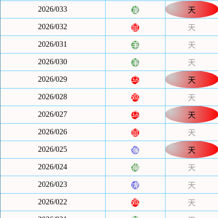
2026/033
龙
天
2026/032
鼠
天
2026/031
羊
天
2026/030
羊
天
2026/029
马
天
2026/028
鸡
天
2026/027
马
天
2026/026
鼠
天
2026/025
猴
天
2026/024
狗
天
2026/023
虎
天
2026/022
鸡
天