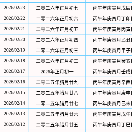
2026/02/23
二零二六年正月初七
丙午年庚寅月戊辰
2026/02/22
二零二六年正月初六
丙午年庚寅月丁卯
2026/02/21
二零二六年正月初五
丙午年庚寅月丙寅
2026/02/20
二零二六年正月初四
丙午年庚寅月乙丑
2026/02/19
二零二六年正月初三
丙午年庚寅月甲子
2026/02/18
二零二六年正月初二
丙午年庚寅月癸亥
2026/02/17
2026年正月初一
丙午年庚寅月壬戌
2026/02/16
二零二五年腊月廿九
丙午年庚寅月辛酉
2026/02/15
二零二五年腊月廿八
丙午年庚寅月庚申
2026/02/14
二零二五年腊月廿七
丙午年庚寅月己未
2026/02/13
二零二五年腊月廿六
丙午年庚寅月戊午
2026/02/12
二零二五年腊月廿五
丙午年庚寅月丁巳