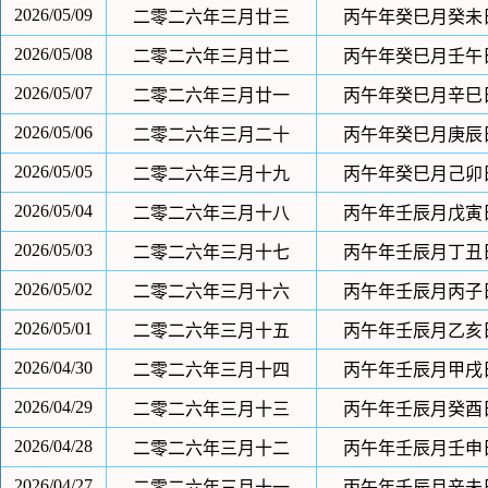
2026/05/09
二零二六年三月廿三
丙午年癸巳月癸未
2026/05/08
二零二六年三月廿二
丙午年癸巳月壬午
2026/05/07
二零二六年三月廿一
丙午年癸巳月辛巳
2026/05/06
二零二六年三月二十
丙午年癸巳月庚辰
2026/05/05
二零二六年三月十九
丙午年癸巳月己卯
2026/05/04
二零二六年三月十八
丙午年壬辰月戊寅
2026/05/03
二零二六年三月十七
丙午年壬辰月丁丑
2026/05/02
二零二六年三月十六
丙午年壬辰月丙子
2026/05/01
二零二六年三月十五
丙午年壬辰月乙亥
2026/04/30
二零二六年三月十四
丙午年壬辰月甲戌
2026/04/29
二零二六年三月十三
丙午年壬辰月癸酉
2026/04/28
二零二六年三月十二
丙午年壬辰月壬申
2026/04/27
二零二六年三月十一
丙午年壬辰月辛未