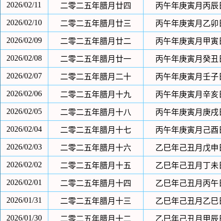
2026/02/11
二零二五年腊月廿四
丙午年庚寅月丙辰
2026/02/10
二零二五年腊月廿三
丙午年庚寅月乙卯
2026/02/09
二零二五年腊月廿二
丙午年庚寅月甲寅
2026/02/08
二零二五年腊月廿一
丙午年庚寅月癸丑
2026/02/07
二零二五年腊月二十
丙午年庚寅月壬子
2026/02/06
二零二五年腊月十九
丙午年庚寅月辛亥
2026/02/05
二零二五年腊月十八
丙午年庚寅月庚戌
2026/02/04
二零二五年腊月十七
丙午年庚寅月己酉
2026/02/03
二零二五年腊月十六
乙巳年己丑月戊申
2026/02/02
二零二五年腊月十五
乙巳年己丑月丁未
2026/02/01
二零二五年腊月十四
乙巳年己丑月丙午
2026/01/31
二零二五年腊月十三
乙巳年己丑月乙巳
2026/01/30
二零二五年腊月十二
乙巳年己丑月甲辰