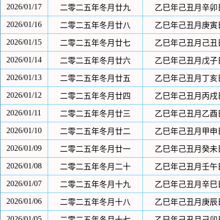
2026/01/17
二零二五年冬月廿九
乙巳年己丑月辛卯
2026/01/16
二零二五年冬月廿八
乙巳年己丑月庚寅
2026/01/15
二零二五年冬月廿七
乙巳年己丑月己丑
2026/01/14
二零二五年冬月廿六
乙巳年己丑月戊子
2026/01/13
二零二五年冬月廿五
乙巳年己丑月丁亥
2026/01/12
二零二五年冬月廿四
乙巳年己丑月丙戌
2026/01/11
二零二五年冬月廿三
乙巳年己丑月乙酉
2026/01/10
二零二五年冬月廿二
乙巳年己丑月甲申
2026/01/09
二零二五年冬月廿一
乙巳年己丑月癸未
2026/01/08
二零二五年冬月二十
乙巳年己丑月壬午
2026/01/07
二零二五年冬月十九
乙巳年己丑月辛巳
2026/01/06
二零二五年冬月十八
乙巳年己丑月庚辰
2026/01/05
二零二五年冬月十七
乙巳年己丑月己卯