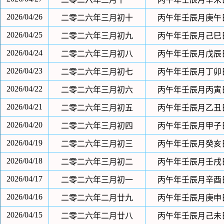
2026/04/26
二零二六年三月初十
丙午年壬辰月庚午
2026/04/25
二零二六年三月初九
丙午年壬辰月己巳
2026/04/24
二零二六年三月初八
丙午年壬辰月戊辰
2026/04/23
二零二六年三月初七
丙午年壬辰月丁卯
2026/04/22
二零二六年三月初六
丙午年壬辰月丙寅
2026/04/21
二零二六年三月初五
丙午年壬辰月乙丑
2026/04/20
二零二六年三月初四
丙午年壬辰月甲子
2026/04/19
二零二六年三月初三
丙午年壬辰月癸亥
2026/04/18
二零二六年三月初二
丙午年壬辰月壬戌
2026/04/17
二零二六年三月初一
丙午年壬辰月辛酉
2026/04/16
二零二六年二月廿九
丙午年壬辰月庚申
2026/04/15
二零二六年二月廿八
丙午年壬辰月己未