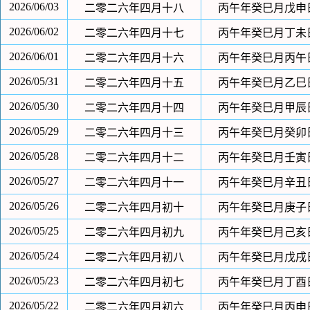
2026/06/03
二零二六年四月十八
丙午年癸巳月戊申
2026/06/02
二零二六年四月十七
丙午年癸巳月丁未
2026/06/01
二零二六年四月十六
丙午年癸巳月丙午
2026/05/31
二零二六年四月十五
丙午年癸巳月乙巳
2026/05/30
二零二六年四月十四
丙午年癸巳月甲辰
2026/05/29
二零二六年四月十三
丙午年癸巳月癸卯
2026/05/28
二零二六年四月十二
丙午年癸巳月壬寅
2026/05/27
二零二六年四月十一
丙午年癸巳月辛丑
2026/05/26
二零二六年四月初十
丙午年癸巳月庚子
2026/05/25
二零二六年四月初九
丙午年癸巳月己亥
2026/05/24
二零二六年四月初八
丙午年癸巳月戊戌
2026/05/23
二零二六年四月初七
丙午年癸巳月丁酉
2026/05/22
二零二六年四月初六
丙午年癸巳月丙申