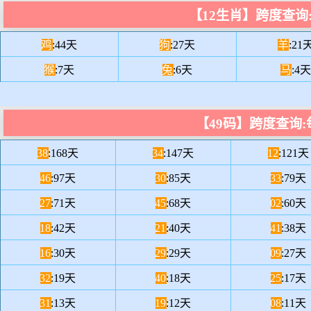
【12生肖】跨度查询
鸡
:44天
狗
:27天
羊
:21
猴
:7天
兔
:6天
马
:4天
【49码】跨度查询
38
:168天
34
:147天
12
:121天
46
:97天
30
:85天
33
:79天
27
:71天
45
:68天
02
:60天
18
:42天
21
:40天
41
:38天
16
:30天
29
:29天
09
:27天
32
:19天
40
:18天
25
:17天
31
:13天
19
:12天
08
:11天