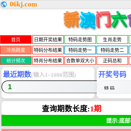
06kj.com
新
门
六
澳
首页
日期开奖结果
特码走势图
生肖走势
冷热跨度
特码分布结果
特码走势一
特码走势二
统计频次
特肖分布结果
合数单双大小
正码总和
最近期数
开奖号码
(输入1~1080范围)
查询期数长度:
1期
提示:底