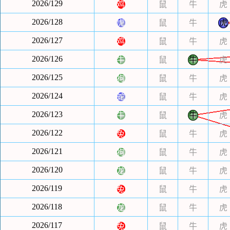
2026/129
鸡
鼠
牛
虎
2026/128
虎
鼠
牛
虎
2026/127
鸡
鼠
牛
虎
2026/126
牛
鼠
牛
虎
2026/125
狗
鼠
牛
虎
2026/124
蛇
鼠
牛
虎
2026/123
牛
鼠
牛
虎
2026/122
兔
鼠
牛
虎
2026/121
狗
鼠
牛
虎
2026/120
龙
鼠
牛
虎
2026/119
兔
鼠
牛
虎
2026/118
龙
鼠
牛
虎
2026/117
兔
鼠
牛
虎