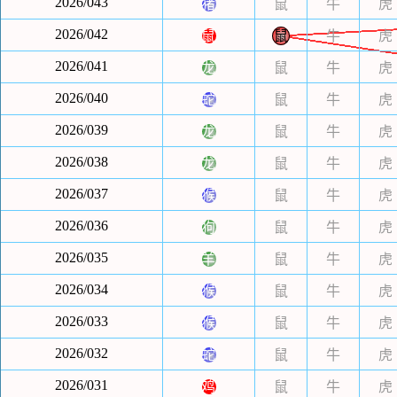
2026/043
猪
鼠
牛
虎
2026/042
鼠
鼠
牛
虎
2026/041
龙
鼠
牛
虎
2026/040
蛇
鼠
牛
虎
2026/039
龙
鼠
牛
虎
2026/038
龙
鼠
牛
虎
2026/037
猴
鼠
牛
虎
2026/036
狗
鼠
牛
虎
2026/035
羊
鼠
牛
虎
2026/034
猴
鼠
牛
虎
2026/033
猴
鼠
牛
虎
2026/032
蛇
鼠
牛
虎
2026/031
鸡
鼠
牛
虎