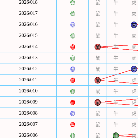
2026/018
羊
鼠
牛
虎
2026/017
狗
鼠
牛
虎
2026/016
虎
鼠
牛
虎
2026/015
狗
鼠
牛
虎
2026/014
鼠
鼠
牛
虎
2026/013
羊
鼠
牛
虎
2026/012
虎
鼠
牛
虎
2026/011
鼠
鼠
牛
虎
2026/010
羊
鼠
牛
虎
2026/009
鼠
鼠
牛
虎
2026/008
猴
鼠
牛
虎
2026/007
鸡
鼠
牛
虎
2026/006
牛
鼠
牛
虎