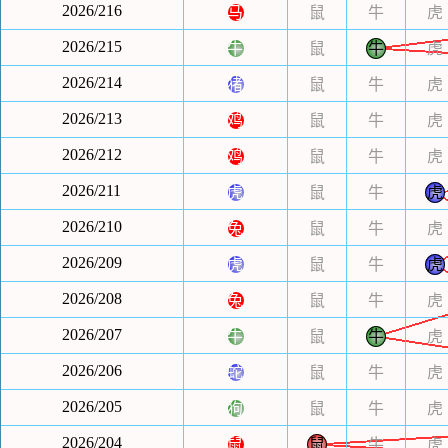
2026/216
马
鼠
牛
虎
2026/215
牛
鼠
牛
虎
2026/214
猪
鼠
牛
虎
2026/213
鸡
鼠
牛
虎
2026/212
鸡
鼠
牛
虎
2026/211
虎
鼠
牛
虎
2026/210
兔
鼠
牛
虎
2026/209
虎
鼠
牛
虎
2026/208
兔
鼠
牛
虎
2026/207
牛
鼠
牛
虎
2026/206
蛇
鼠
牛
虎
2026/205
狗
鼠
牛
虎
2026/204
鼠
鼠
牛
虎