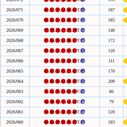
2026/071
46
,
21
,
30
,
13
,
36
,
41
T:
28
187
2026/070
09
,
20
,
43
,
31
,
48
,
34
T:
16
185
2026/069
03
,
39
,
20
,
47
,
02
,
29
T:
11
140
2026/068
33
,
44
,
20
,
22
,
36
,
17
T:
15
172
2026/067
09
,
41
,
21
,
15
,
23
,
17
T:
24
126
2026/066
13
,
05
,
34
,
18
,
20
,
21
T:
41
111
2026/065
43
,
47
,
06
,
05
,
27
,
42
T:
09
170
2026/064
32
,
43
,
06
,
41
,
48
,
39
T:
24
209
2026/063
11
,
21
,
20
,
23
,
06
,
05
T:
22
86
2026/062
04
,
26
,
12
,
05
,
11
,
21
T:
17
79
2026/061
14
,
38
,
01
,
06
,
13
,
48
T:
27
120
2026/060
49
,
43
,
10
,
05
,
41
,
35
T:
19
183