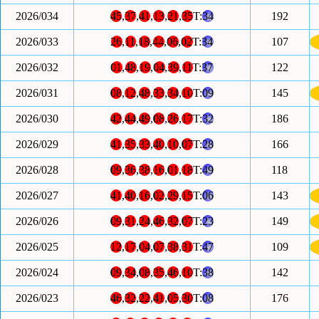
2026/034
45
,
37
,
41
,
13
,
21
,
35
T:
34
192
2026/033
26
,
11
,
18
,
44
,
06
,
02
T:
34
107
2026/032
01
,
48
,
19
,
04
,
39
,
11
T:
37
122
2026/031
08
,
12
,
48
,
33
,
34
,
10
T:
09
145
2026/030
42
,
44
,
49
,
08
,
26
,
17
T:
32
186
2026/029
41
,
35
,
33
,
40
,
10
,
07
T:
28
166
2026/028
09
,
36
,
38
,
16
,
01
,
18
T:
49
118
2026/027
41
,
40
,
16
,
02
,
29
,
15
T:
06
143
2026/026
09
,
31
,
24
,
46
,
32
,
07
T:
23
149
2026/025
12
,
17
,
04
,
07
,
38
,
31
T:
47
109
2026/024
09
,
34
,
08
,
35
,
46
,
10
T:
38
142
2026/023
46
,
32
,
22
,
41
,
05
,
30
T:
08
176