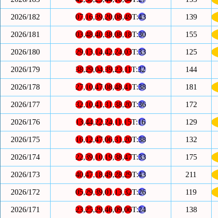
2026/182
07
,
16
,
39
,
20
,
08
,
49
T:
43
139
2026/181
03
,
48
,
40
,
38
,
08
,
18
T:
30
155
2026/180
29
,
13
,
14
,
42
,
24
,
03
T:
33
125
2026/179
38
,
29
,
04
,
39
,
23
,
11
T:
32
144
2026/178
27
,
10
,
47
,
08
,
48
,
41
T:
38
181
2026/177
32
,
10
,
41
,
31
,
38
,
20
T:
36
172
2026/176
13
,
44
,
22
,
24
,
11
,
15
T:
16
129
2026/175
16
,
12
,
47
,
06
,
31
,
20
T:
38
132
2026/174
22
,
39
,
10
,
19
,
38
,
47
T:
33
175
2026/173
40
,
47
,
18
,
49
,
28
,
29
T:
43
211
2026/172
05
,
29
,
39
,
01
,
13
,
32
T:
26
119
2026/171
23
,
25
,
29
,
46
,
09
,
06
T:
24
138