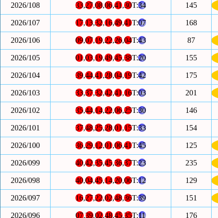
2026/108
33
,
27
,
08
,
06
,
41
,
30
T:
34
145
2026/107
17
,
13
,
32
,
16
,
49
,
41
T:
07
168
2026/106
09
,
07
,
19
,
22
,
26
,
04
T:
43
87
2026/105
01
,
03
,
19
,
49
,
45
,
38
T:
20
155
2026/104
39
,
44
,
41
,
28
,
04
,
19
T:
42
175
2026/103
33
,
37
,
32
,
42
,
41
,
16
T:
03
201
2026/102
35
,
44
,
14
,
22
,
06
,
25
T:
30
146
2026/101
37
,
48
,
25
,
28
,
01
,
15
T:
33
154
2026/100
36
,
29
,
12
,
01
,
06
,
41
T:
45
125
2026/099
40
,
42
,
35
,
45
,
36
,
37
T:
23
235
2026/098
40
,
04
,
45
,
14
,
20
,
06
T:
12
129
2026/097
16
,
27
,
22
,
02
,
48
,
36
T:
39
151
2026/096
07
,
39
,
02
,
48
,
45
,
35
T:
11
176