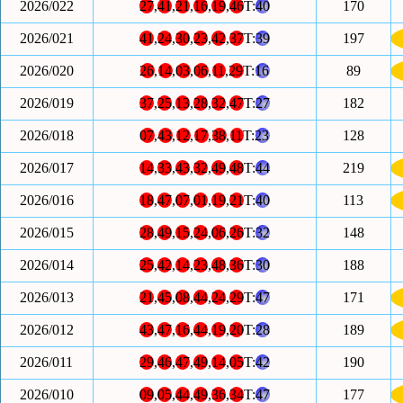
2026/022
27
,
41
,
21
,
16
,
19
,
46
T:
40
170
2026/021
41
,
24
,
30
,
23
,
42
,
37
T:
39
197
2026/020
26
,
14
,
03
,
06
,
11
,
29
T:
16
89
2026/019
37
,
25
,
13
,
28
,
32
,
47
T:
27
182
2026/018
07
,
43
,
12
,
17
,
38
,
11
T:
23
128
2026/017
14
,
33
,
43
,
32
,
49
,
48
T:
44
219
2026/016
18
,
47
,
07
,
01
,
19
,
21
T:
40
113
2026/015
28
,
49
,
15
,
24
,
06
,
26
T:
32
148
2026/014
25
,
42
,
14
,
23
,
48
,
36
T:
30
188
2026/013
21
,
45
,
08
,
44
,
24
,
29
T:
47
171
2026/012
43
,
47
,
16
,
44
,
19
,
20
T:
28
189
2026/011
29
,
46
,
47
,
49
,
14
,
05
T:
42
190
2026/010
09
,
05
,
44
,
49
,
36
,
34
T:
47
177