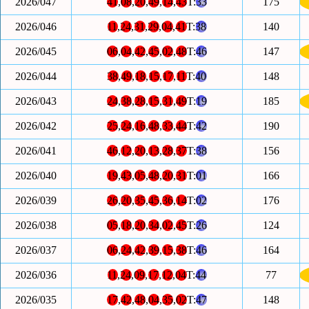
2026/047
41
,
08
,
20
,
49
,
14
,
43
T:
33
175
2026/046
11
,
24
,
31
,
29
,
04
,
41
T:
38
140
2026/045
06
,
04
,
42
,
45
,
02
,
48
T:
46
147
2026/044
38
,
49
,
18
,
15
,
17
,
11
T:
40
148
2026/043
24
,
38
,
28
,
15
,
31
,
49
T:
19
185
2026/042
25
,
24
,
16
,
48
,
33
,
44
T:
42
190
2026/041
46
,
12
,
20
,
13
,
28
,
37
T:
38
156
2026/040
19
,
43
,
05
,
48
,
20
,
31
T:
01
166
2026/039
26
,
20
,
35
,
45
,
36
,
14
T:
02
176
2026/038
05
,
18
,
20
,
34
,
02
,
45
T:
26
124
2026/037
06
,
24
,
42
,
39
,
15
,
38
T:
46
164
2026/036
11
,
24
,
09
,
17
,
12
,
04
T:
44
77
2026/035
17
,
42
,
48
,
04
,
35
,
02
T:
47
148