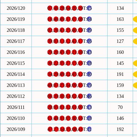
2026/120
07
,
46
,
28
,
04
,
20
,
29
T:
15
134
2026/119
16
,
46
,
49
,
37
,
07
,
08
T:
04
163
2026/118
02
,
26
,
43
,
25
,
40
,
19
T:
39
155
2026/117
39
,
03
,
13
,
12
,
43
,
17
T:
16
127
2026/116
29
,
20
,
45
,
07
,
21
,
38
T:
43
160
2026/115
30
,
22
,
35
,
27
,
15
,
16
T:
18
145
2026/114
34
,
29
,
49
,
22
,
45
,
12
T:
30
191
2026/113
49
,
07
,
25
,
34
,
09
,
35
T:
19
159
2026/112
06
,
39
,
30
,
14
,
02
,
43
T:
46
134
2026/111
20
,
05
,
03
,
32
,
01
,
09
T:
13
70
2026/110
15
,
49
,
31
,
05
,
30
,
16
T:
18
146
2026/109
47
,
27
,
34
,
35
,
08
,
41
T:
11
192