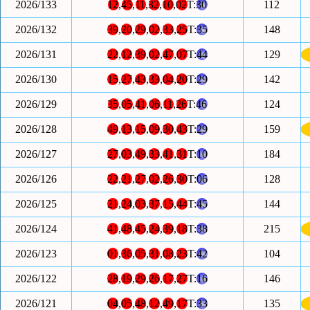
2026/133
12
,
45
,
11
,
32
,
10
,
02
T:
30
112
2026/132
39
,
20
,
29
,
02
,
33
,
25
T:
35
148
2026/131
22
,
12
,
39
,
02
,
47
,
07
T:
44
129
2026/130
15
,
27
,
43
,
33
,
04
,
20
T:
29
142
2026/129
35
,
05
,
41
,
06
,
11
,
26
T:
46
124
2026/128
49
,
13
,
15
,
09
,
30
,
43
T:
29
159
2026/127
27
,
03
,
49
,
33
,
41
,
31
T:
10
184
2026/126
22
,
21
,
27
,
02
,
26
,
30
T:
06
128
2026/125
21
,
24
,
03
,
37
,
15
,
44
T:
45
144
2026/124
41
,
48
,
45
,
24
,
39
,
18
T:
38
215
2026/123
01
,
36
,
05
,
31
,
08
,
23
T:
42
104
2026/122
28
,
19
,
29
,
26
,
17
,
27
T:
16
146
2026/121
04
,
05
,
48
,
12
,
49
,
17
T:
33
135