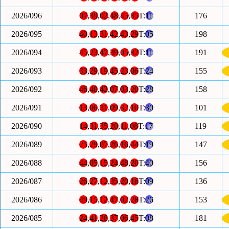
2026/096
07
,
39
,
02
,
48
,
45
,
35
T:
11
176
2026/095
40
,
13
,
31
,
42
,
43
,
29
T:
05
198
2026/094
45
,
23
,
47
,
39
,
05
,
32
T:
11
191
2026/093
33
,
29
,
19
,
45
,
23
,
06
T:
24
155
2026/092
46
,
40
,
42
,
07
,
03
,
20
T:
28
158
2026/091
13
,
06
,
31
,
09
,
32
,
10
T:
30
101
2026/090
14
,
31
,
35
,
20
,
11
,
08
T:
17
119
2026/089
25
,
29
,
07
,
26
,
16
,
44
T:
19
147
2026/088
44
,
05
,
15
,
24
,
48
,
20
T:
40
156
2026/087
26
,
27
,
12
,
35
,
20
,
16
T:
09
136
2026/086
49
,
15
,
12
,
47
,
02
,
28
T:
26
153
2026/085
24
,
41
,
28
,
37
,
06
,
45
T:
08
181