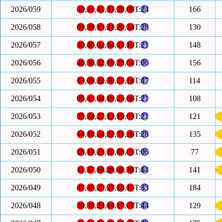
2026/059
30
,
21
,
41
,
37
,
28
,
09
T:
24
166
2026/058
03
,
39
,
13
,
21
,
20
,
34
T:
28
130
2026/057
30
,
45
,
02
,
14
,
47
,
10
T:
21
148
2026/056
46
,
36
,
32
,
10
,
28
,
04
T:
06
156
2026/055
13
,
08
,
22
,
30
,
27
,
14
T:
47
114
2026/054
05
,
49
,
04
,
19
,
25
,
06
T:
21
108
2026/053
35
,
24
,
27
,
13
,
19
,
03
T:
21
121
2026/052
14
,
18
,
24
,
22
,
31
,
26
T:
28
135
2026/051
16
,
19
,
23
,
10
,
08
,
01
T:
06
77
2026/050
11
,
37
,
19
,
28
,
08
,
38
T:
44
141
2026/049
47
,
48
,
29
,
27
,
18
,
15
T:
33
184
2026/048
30
,
38
,
23
,
14
,
17
,
07
T:
44
129