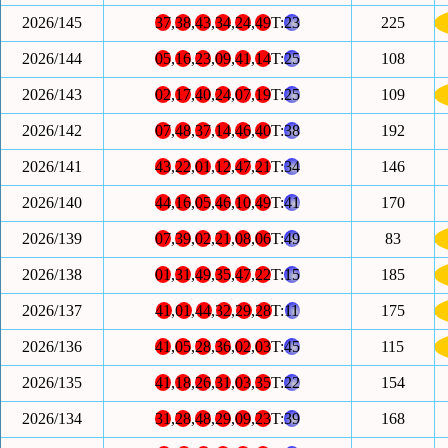
2026/145
37
,
38
,
43
,
34
,
24
,
49
T:
23
225
2026/144
05
,
16
,
23
,
09
,
41
,
14
T:
25
108
2026/143
02
,
17
,
40
,
24
,
07
,
19
T:
25
109
2026/142
07
,
48
,
37
,
14
,
46
,
40
T:
38
192
2026/141
43
,
22
,
01
,
12
,
47
,
21
T:
34
146
2026/140
44
,
16
,
05
,
46
,
10
,
49
T:
41
170
2026/139
07
,
39
,
02
,
21
,
08
,
06
T:
49
83
2026/138
01
,
31
,
49
,
35
,
47
,
22
T:
15
185
2026/137
41
,
01
,
44
,
32
,
29
,
28
T:
11
175
2026/136
41
,
05
,
28
,
36
,
02
,
03
T:
45
115
2026/135
41
,
18
,
26
,
31
,
03
,
35
T:
22
154
2026/134
31
,
28
,
48
,
29
,
09
,
23
T:
39
168