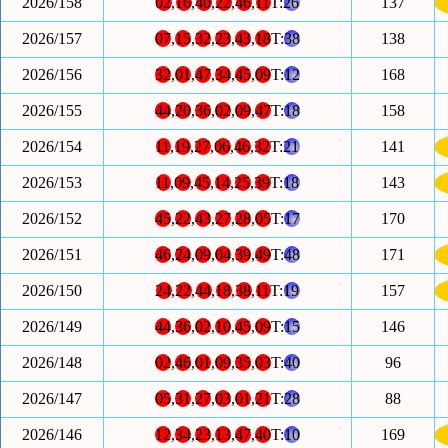
2026/158
02
,
16
,
40
,
22
,
46
,
11
T:
26
137
2026/157
07
,
15
,
32
,
23
,
43
,
18
T:
38
138
2026/156
32
,
01
,
47
,
34
,
45
,
09
T:
12
168
2026/155
44
,
20
,
36
,
02
,
09
,
47
T:
18
158
2026/154
11
,
19
,
27
,
06
,
46
,
32
T:
21
141
2026/153
11
,
09
,
45
,
14
,
25
,
39
T:
18
143
2026/152
45
,
22
,
43
,
27
,
28
,
05
T:
17
170
2026/151
46
,
24
,
09
,
04
,
39
,
49
T:
48
171
2026/150
24
,
22
,
44
,
18
,
38
,
11
T:
19
157
2026/149
44
,
36
,
02
,
10
,
45
,
09
T:
15
146
2026/148
02
,
46
,
01
,
09
,
35
,
03
T:
40
96
2026/147
05
,
31
,
27
,
03
,
01
,
21
T:
28
88
2026/146
12
,
34
,
23
,
13
,
47
,
40
T:
10
169