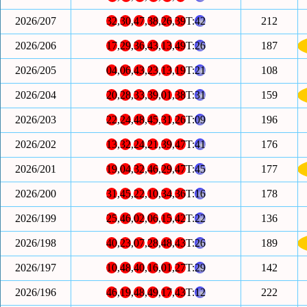
2026/207
32
,
30
,
47
,
38
,
26
,
39
T:
42
212
2026/206
17
,
29
,
36
,
43
,
13
,
49
T:
26
187
2026/205
04
,
06
,
43
,
23
,
13
,
19
T:
21
108
2026/204
20
,
28
,
33
,
39
,
01
,
38
T:
31
159
2026/203
22
,
24
,
48
,
45
,
31
,
26
T:
09
196
2026/202
13
,
32
,
24
,
21
,
39
,
47
T:
41
176
2026/201
19
,
04
,
32
,
46
,
29
,
47
T:
45
177
2026/200
31
,
45
,
22
,
10
,
34
,
36
T:
16
178
2026/199
25
,
46
,
02
,
06
,
15
,
42
T:
22
136
2026/198
40
,
23
,
07
,
28
,
48
,
43
T:
26
189
2026/197
10
,
48
,
40
,
16
,
01
,
27
T:
29
142
2026/196
46
,
19
,
48
,
49
,
17
,
43
T:
12
222