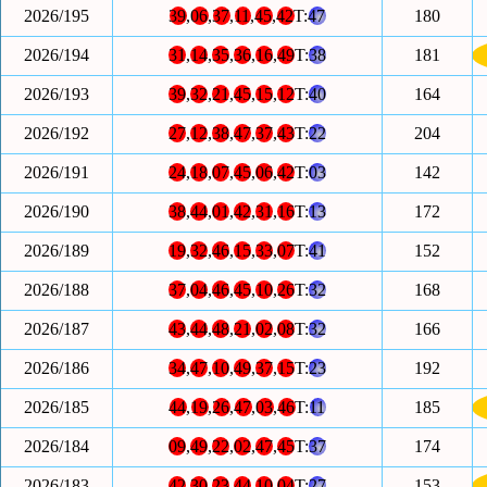
2026/195
39
,
06
,
37
,
11
,
45
,
42
T:
47
180
2026/194
31
,
14
,
35
,
36
,
16
,
49
T:
38
181
2026/193
39
,
32
,
21
,
45
,
15
,
12
T:
40
164
2026/192
27
,
12
,
38
,
47
,
37
,
43
T:
22
204
2026/191
24
,
18
,
07
,
45
,
06
,
42
T:
03
142
2026/190
38
,
44
,
01
,
42
,
31
,
16
T:
13
172
2026/189
19
,
32
,
46
,
15
,
33
,
07
T:
41
152
2026/188
37
,
04
,
46
,
45
,
10
,
26
T:
32
168
2026/187
43
,
44
,
48
,
21
,
02
,
08
T:
32
166
2026/186
34
,
47
,
10
,
49
,
37
,
15
T:
23
192
2026/185
44
,
19
,
26
,
47
,
03
,
46
T:
11
185
2026/184
09
,
49
,
22
,
02
,
47
,
45
T:
37
174
2026/183
42
,
30
,
23
,
44
,
10
,
04
T:
27
153