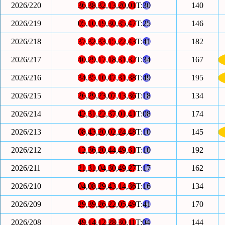
2026/220
36
,
38
,
32
,
13
,
20
,
01
T:
30
140
2026/219
05
,
10
,
19
,
30
,
35
,
47
T:
25
146
2026/218
37
,
32
,
33
,
15
,
22
,
43
T:
41
182
2026/217
40
,
29
,
17
,
18
,
31
,
32
T:
34
167
2026/216
34
,
35
,
10
,
47
,
31
,
38
T:
49
195
2026/215
26
,
29
,
23
,
07
,
13
,
36
T:
18
134
2026/214
42
,
31
,
22
,
37
,
01
,
41
T:
08
174
2026/213
08
,
43
,
20
,
02
,
24
,
48
T:
10
145
2026/212
12
,
36
,
20
,
44
,
49
,
31
T:
10
192
2026/211
21
,
31
,
04
,
30
,
49
,
27
T:
17
162
2026/210
04
,
08
,
29
,
43
,
14
,
36
T:
16
134
2026/209
29
,
39
,
26
,
22
,
05
,
49
T:
41
170
2026/208
49
,
14
,
12
,
28
,
30
,
11
T:
04
144