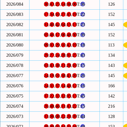
2026/084
30
,
43
,
25
,
14
,
08
,
06
T:
36
126
2026/083
17
,
34
,
10
,
27
,
45
,
19
T:
22
152
2026/082
31
,
40
,
42
,
04
,
15
,
13
T:
23
145
2026/081
05
,
46
,
17
,
06
,
48
,
30
T:
39
152
2026/080
09
,
03
,
29
,
10
,
43
,
19
T:
18
113
2026/079
29
,
27
,
24
,
28
,
01
,
25
T:
43
134
2026/078
03
,
43
,
38
,
21
,
28
,
10
T:
15
143
2026/077
24
,
19
,
01
,
38
,
43
,
20
T:
26
145
2026/076
24
,
31
,
37
,
14
,
48
,
12
T:
16
166
2026/075
37
,
22
,
33
,
32
,
05
,
13
T:
45
142
2026/074
26
,
48
,
46
,
31
,
43
,
22
T:
15
216
2026/073
33
,
06
,
08
,
22
,
20
,
39
T:
44
128
2026/072
39
,
30
,
03
,
34
,
31
,
16
T:
48
153