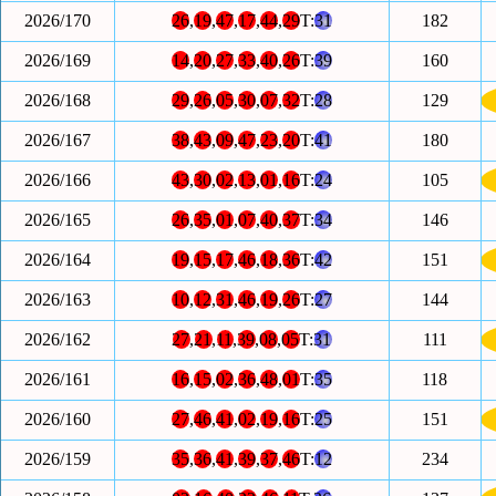
2026/170
26
,
19
,
47
,
17
,
44
,
29
T:
31
182
2026/169
14
,
20
,
27
,
33
,
40
,
26
T:
39
160
2026/168
29
,
26
,
05
,
30
,
07
,
32
T:
28
129
2026/167
38
,
43
,
09
,
47
,
23
,
20
T:
41
180
2026/166
43
,
30
,
02
,
13
,
01
,
16
T:
24
105
2026/165
26
,
35
,
01
,
07
,
40
,
37
T:
34
146
2026/164
19
,
15
,
17
,
46
,
18
,
36
T:
42
151
2026/163
10
,
12
,
31
,
46
,
19
,
26
T:
27
144
2026/162
27
,
21
,
11
,
39
,
08
,
05
T:
31
111
2026/161
16
,
15
,
02
,
36
,
48
,
01
T:
35
118
2026/160
27
,
46
,
41
,
02
,
19
,
16
T:
25
151
2026/159
35
,
36
,
41
,
39
,
37
,
46
T:
12
234