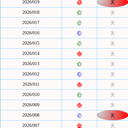
2026/019
兔
天
2026/018
羊
天
2026/017
狗
天
2026/016
虎
天
2026/015
狗
天
2026/014
鼠
天
2026/013
羊
天
2026/012
虎
天
2026/011
鼠
天
2026/010
羊
天
2026/009
鼠
天
2026/008
猴
天
2026/007
鸡
天