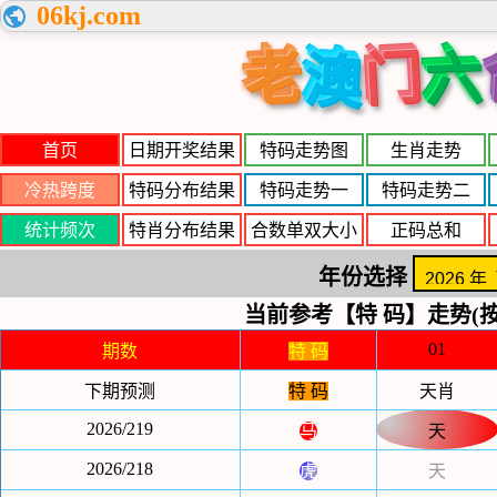
06kj.com
老
门
六
澳
首页
日期开奖结果
特码走势图
生肖走势
冷热跨度
特码分布结果
特码走势一
特码走势二
统计频次
特肖分布结果
合数单双大小
正码总和
年份选择
当前参考【特 码】走势(按
01
期数
特 码
下期预测
特 码
天肖
2026/219
马
天
2026/218
虎
天