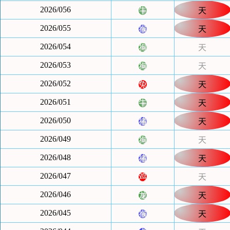
2026/056
牛
天
2026/055
猴
天
2026/054
狗
天
2026/053
狗
天
2026/052
兔
天
2026/051
牛
天
2026/050
猪
天
2026/049
狗
天
2026/048
猪
天
2026/047
鸡
天
2026/046
龙
天
2026/045
猴
天