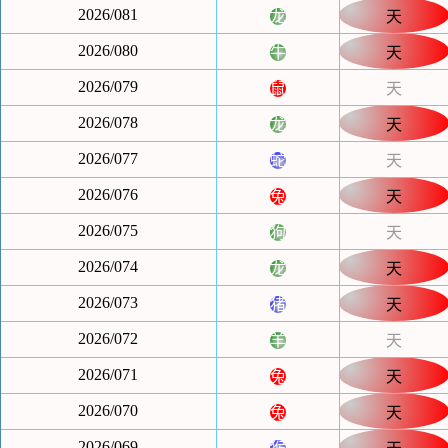
2026/081
龙
天
2026/080
牛
天
2026/079
鼠
天
2026/078
龙
天
2026/077
蛇
天
2026/076
兔
天
2026/075
狗
天
2026/074
龙
天
2026/073
猪
天
2026/072
羊
天
2026/071
兔
天
2026/070
兔
天
2026/069