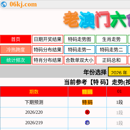
06kj.com
老
门
六
澳
首页
日期开奖结果
特码走势图
生肖走势
冷热跨度
特码分布结果
特码走势一
特码走势二
统计频次
特肖分布结果
合数单双大小
正码总和
年份选择
当前参考【特 码】走势(按
01
期数
特 码
下期预测
特 码
1段
2026/220
30
1段
2026/219
25
1段