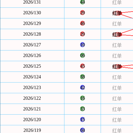
2026/131
44
红单
2026/130
29
红单
2026/129
46
红单
2026/128
29
红单
2026/127
10
红单
2026/126
06
红单
2026/125
45
红单
2026/124
38
红单
2026/123
42
红单
2026/122
16
红单
2026/121
33
红单
2026/120
15
红单
2026/119
04
红单