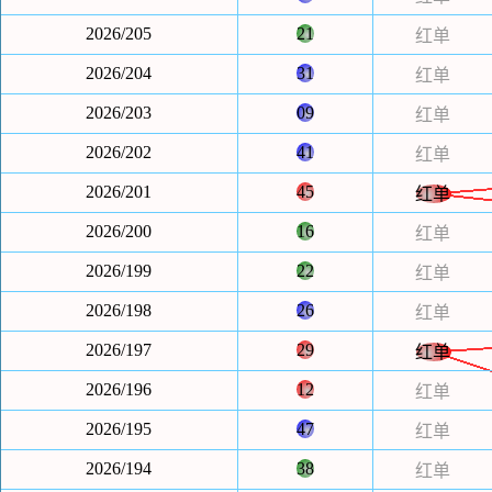
2026/205
21
红单
2026/204
31
红单
2026/203
09
红单
2026/202
41
红单
2026/201
45
红单
2026/200
16
红单
2026/199
22
红单
2026/198
26
红单
2026/197
29
红单
2026/196
12
红单
2026/195
47
红单
2026/194
38
红单