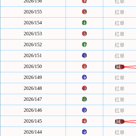
2026/156
12
红单
2026/155
18
红单
2026/154
21
红单
2026/153
18
红单
2026/152
17
红单
2026/151
48
红单
2026/150
19
红单
2026/149
15
红单
2026/148
40
红单
2026/147
28
红单
2026/146
10
红单
2026/145
23
红单
2026/144
25
红单