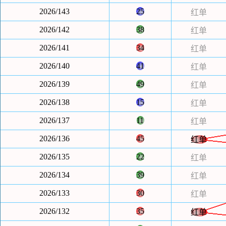
2026/143
25
红单
2026/142
38
红单
2026/141
34
红单
2026/140
41
红单
2026/139
49
红单
2026/138
15
红单
2026/137
11
红单
2026/136
45
红单
2026/135
22
红单
2026/134
39
红单
2026/133
30
红单
2026/132
35
红单