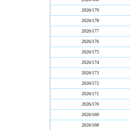
2026/179
2026/178
2026/177
2026/176
2026/175
2026/174
2026/173
2026/172
2026/171
2026/170
2026/169
2026/168