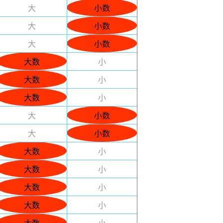
大
小数
大
小数
大
小数
大数
小
大数
小
大数
小
大
小数
大
小数
大数
小
大数
小
大数
小
大数
小