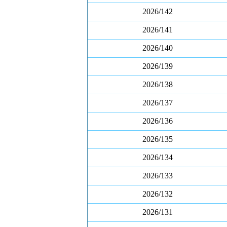
2026/142
2026/141
2026/140
2026/139
2026/138
2026/137
2026/136
2026/135
2026/134
2026/133
2026/132
2026/131