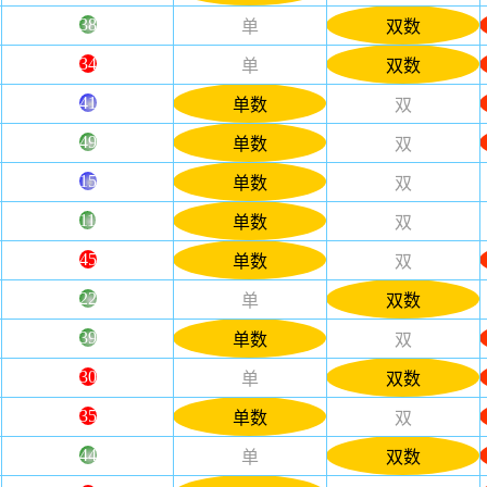
38
单
双数
34
单
双数
41
单数
双
49
单数
双
15
单数
双
11
单数
双
45
单数
双
22
单
双数
39
单数
双
30
单
双数
35
单数
双
44
单
双数