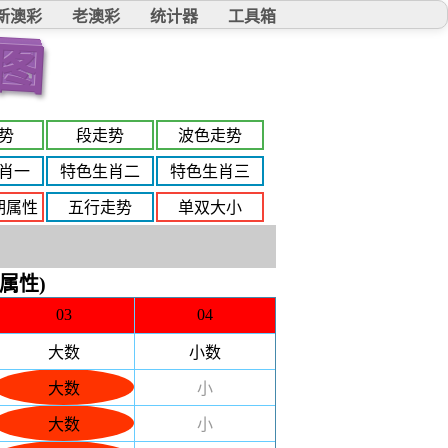
新澳彩
老澳彩
统计器
工具箱
图
势
段走势
波色走势
肖一
特色生肖二
特色生肖三
期属性
五行走势
单双大小
属性)
03
04
大数
小数
大数
小
大数
小