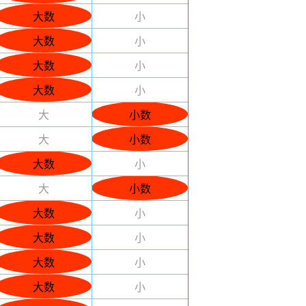
大数
小
大数
小
大数
小
大数
小
大
小数
大
小数
大数
小
大
小数
大数
小
大数
小
大数
小
大数
小