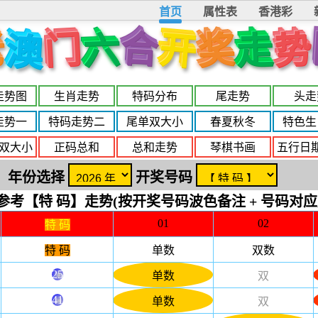
首页
属性表
香港彩
合
开
老
门
奖
势
六
走
澳
走势图
生肖走势
特码分布
尾走势
头走
走势一
特码走势二
尾单双大小
春夏秋冬
特色生
双大小
正码总和
总和走势
琴棋书画
五行日
年份选择
开奖号码
参考【特 码】走势(按开奖号码波色备注 + 号码对应
01
02
特 码
特 码
单数
双数
25
单数
双
41
单数
双