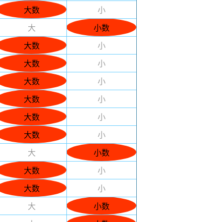
大数
小
大
小数
大数
小
大数
小
大数
小
大数
小
大数
小
大数
小
大
小数
大数
小
大数
小
大
小数