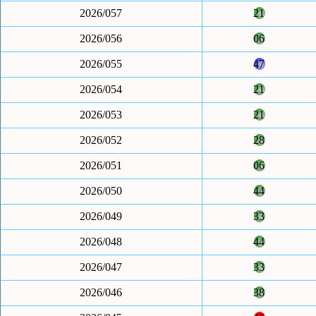
2026/057
21
2026/056
06
2026/055
47
2026/054
21
2026/053
21
2026/052
28
2026/051
06
2026/050
44
2026/049
33
2026/048
44
2026/047
33
2026/046
38