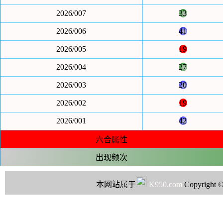
2026/007
33
2026/006
41
2026/005
19
2026/004
27
2026/003
20
2026/002
19
2026/001
42
六合属性
出现频次
本网站属于
K950.com
Copyright