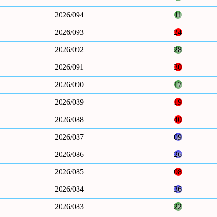
2026/094
11
2026/093
24
2026/092
28
2026/091
30
2026/090
17
2026/089
19
2026/088
40
2026/087
09
2026/086
26
2026/085
08
2026/084
36
2026/083
22