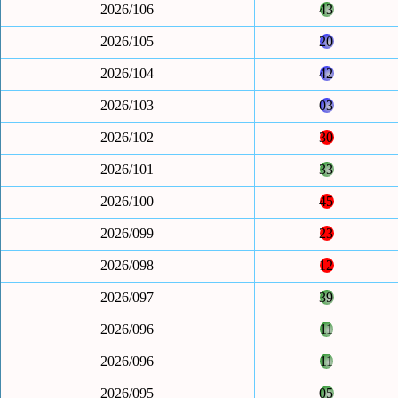
2026/106
43
2026/105
20
2026/104
42
2026/103
03
2026/102
30
2026/101
33
2026/100
45
2026/099
23
2026/098
12
2026/097
39
2026/096
11
2026/096
11
2026/095
05