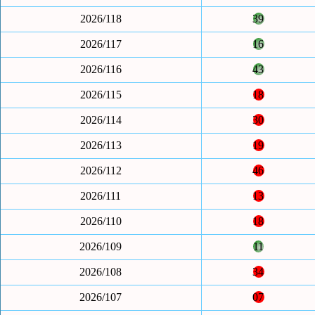
2026/118
39
2026/117
16
2026/116
43
2026/115
18
2026/114
30
2026/113
19
2026/112
46
2026/111
13
2026/110
18
2026/109
11
2026/108
34
2026/107
07