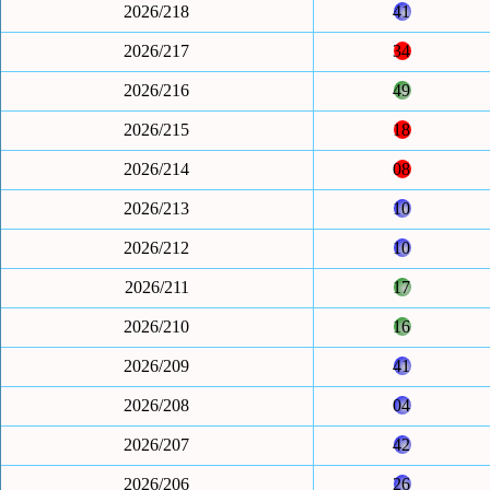
2026/218
41
2026/217
34
2026/216
49
2026/215
18
2026/214
08
2026/213
10
2026/212
10
2026/211
17
2026/210
16
2026/209
41
2026/208
04
2026/207
42
2026/206
26