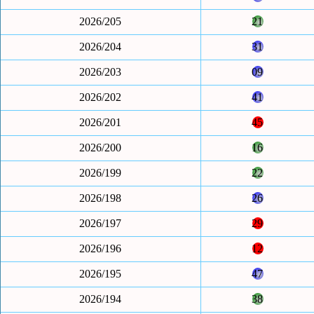
2026/205
21
2026/204
31
2026/203
09
2026/202
41
2026/201
45
2026/200
16
2026/199
22
2026/198
26
2026/197
29
2026/196
12
2026/195
47
2026/194
38